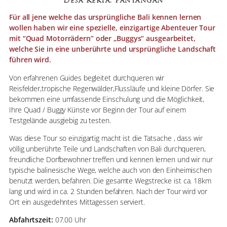
Desa Kerta, Panyangan
Für all jene welche das ursprüngliche Bali kennen lernen
wollen haben wir eine spezielle, einzigartige Abenteuer Tour
mit “Quad Motorrädern” oder „Buggys“ ausgearbeitet,
welche Sie in eine unberührte und ursprüngliche Landschaft
führen wird.
Von erfahrenen Guides begleitet durchqueren wir
Reisfelder,tropische Regenwälder,Flussläufe und kleine Dörfer. Sie
bekommen eine umfassende Einschulung und die Möglichkeit,
Ihre Quad / Buggy Künste vor Beginn der Tour auf einem
Testgelände ausgiebig zu testen.
Was diese Tour so einzigartig macht ist die Tatsache , dass wir
völlig unberührte Teile und Landschaften von Bali durchqueren,
freundliche Dorfbewohner treffen und kennen lernen und wir nur
typische balinesische Wege, welche auch von den Einheimischen
benutzt werden, befahren. Die gesamte Wegstrecke ist ca. 18km
lang und wird in ca. 2 Stunden befahren. Nach der Tour wird vor
Ort ein ausgedehntes Mittagessen serviert.
Abfahrtszeit:
07.00 Uhr