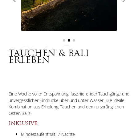
7-Nächte Stay
TAUCHEN & BALI
ERLEBEN
Eine Woche voller Entspannung, faszinierender Tauchgänge und
unvergesslicher Eindrücke über und unter Wasser. Die ideale
Kombination aus Erholung, Tauchen und dem ursprünglichen
Osten Balis.
INKLUSIVE:
Mindestaufenthalt: 7 Nächte