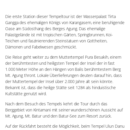
Die erste Station dieser Tempeltour ist der Wasserpalast Tirta
Gangga des ehemaligen Königs von Karangasem, eine beruhigende
Oase am Südosthang des Berges Agung. Das ehemalige
Palastgelände ist mit tropischen Gärten, Springbrunnen, Koi-
Teichen und faszinierenden Steinstatuen von Gottheiten,
Dämonen und Fabelwesen geschmückt.
Die Reise geht weiter zu dem Muttertempel Pura Besakih, einem
der berühmtesten und heiligsten Tempel der Insel der in fast
1.000 Meter Höhe an den Hängen von Balis berühmtestem Berg
Mt. Agung thront. Lokale Überlieferungen deuten darauf hin, dass
der Muttertempel der Insel über 2.000 Jahre alt sein könnte.
Bekannt ist, dass die heilige Stätte seit 1284 als hinduistische
Kultstätte genutzt wird.
Nach dem Besuch des Tempels kehrt die Tour durch das
Berggebiet von Kintamani mit seiner wunderschönen Aussicht auf
Mt. Agung, Mt. Batur und den Batur-See zum Resort zurück.
Auf der Rückfahrt besteht die Möglichkeit, beim Tempel Ulun Danu